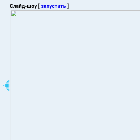
Слайд-шоу [
запустить
]