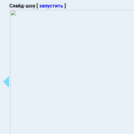
Слайд-шоу [
запустить
]