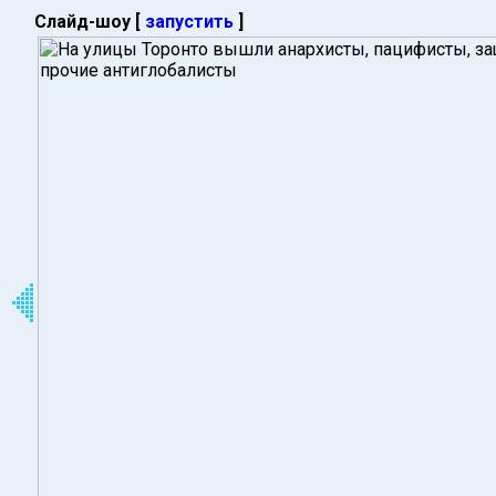
Слайд-шоу [
запустить
]