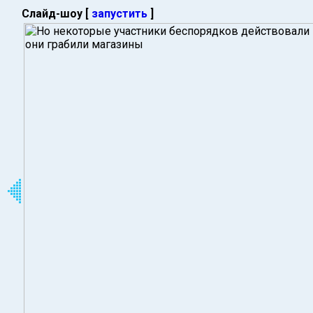
Слайд-шоу [
запустить
]