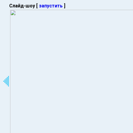
Слайд-шоу [
запустить
]