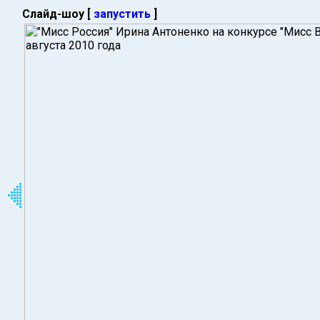
Слайд-шоу [
запустить
]