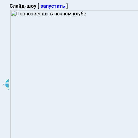
Слайд-шоу [
запустить
]