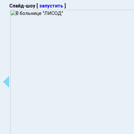
Слайд-шоу [
запустить
]