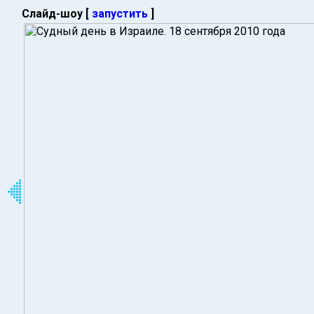
Слайд-шоу [
запустить
]