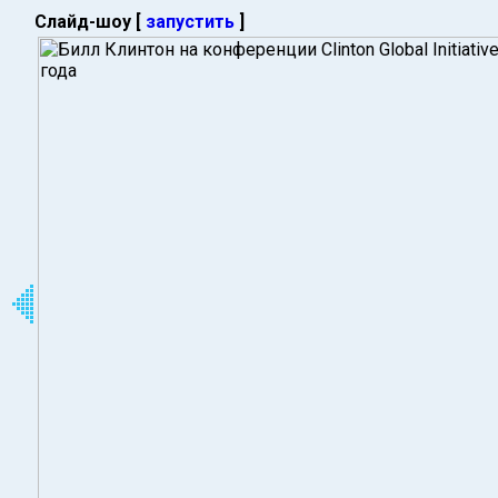
Слайд-шоу [
запустить
]