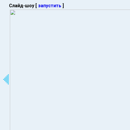
Слайд-шоу [
запустить
]