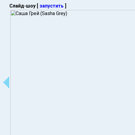
Слайд-шоу [
запустить
]