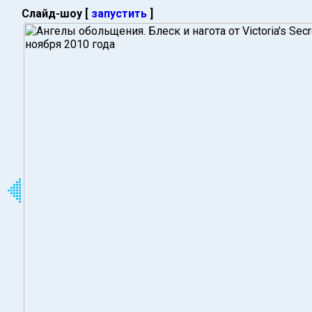
Слайд-шоу [
запустить
]