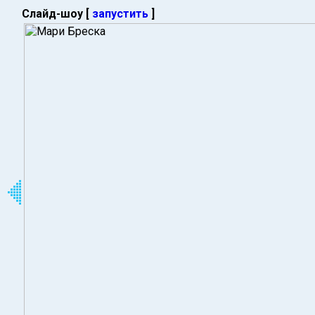
Слайд-шоу [
запустить
]