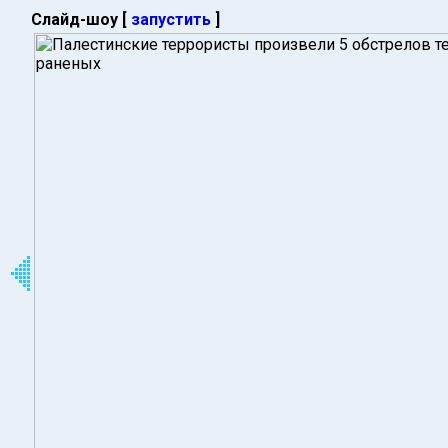
Слайд-шоу [
запустить
]