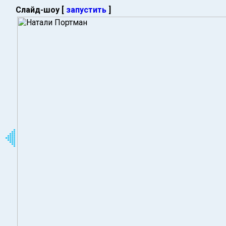
Слайд-шоу [
запустить
]