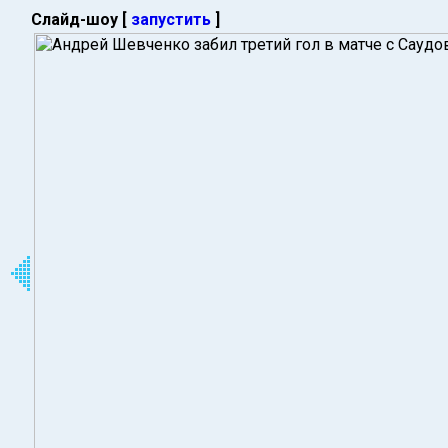
Слайд-шоу [
запустить
]