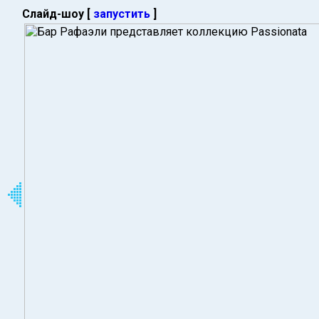
Слайд-шоу [
запустить
]