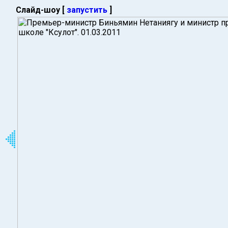
Слайд-шоу [
запустить
]