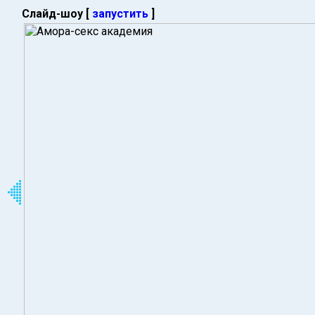
Слайд-шоу [
запустить
]