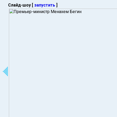
Слайд-шоу [
запустить
]