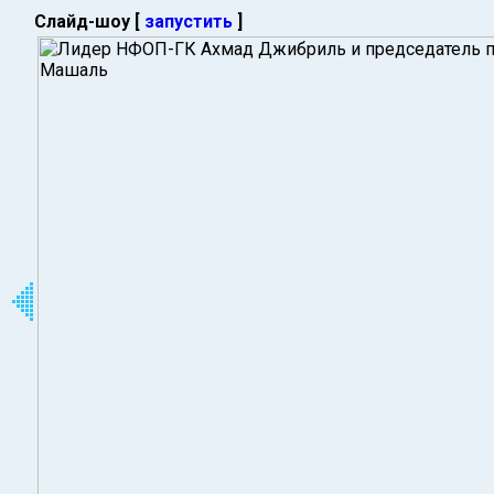
Слайд-шоу [
запустить
]