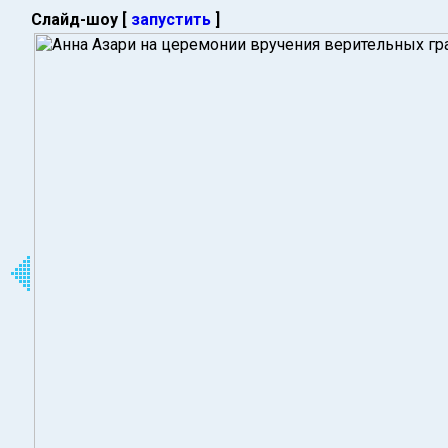
Слайд-шоу [
запустить
]