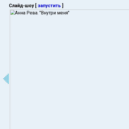
Слайд-шоу [
запустить
]