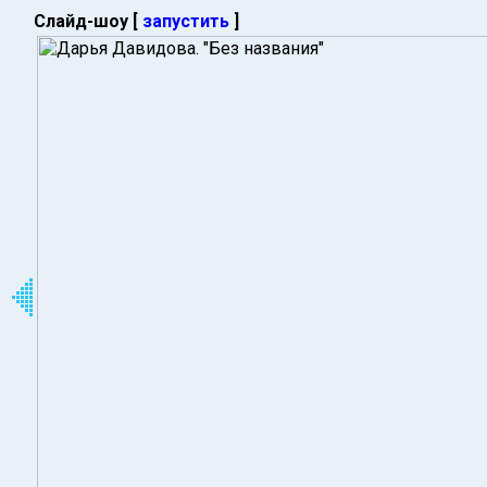
Слайд-шоу [
запустить
]