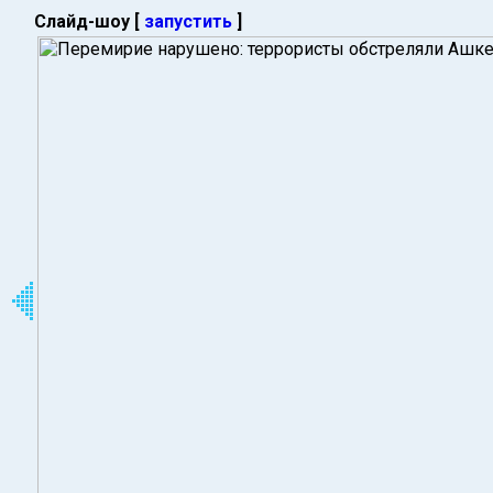
Слайд-шоу [
запустить
]