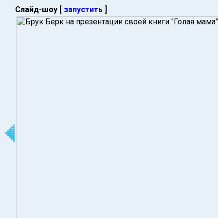
Слайд-шоу [
запустить
]