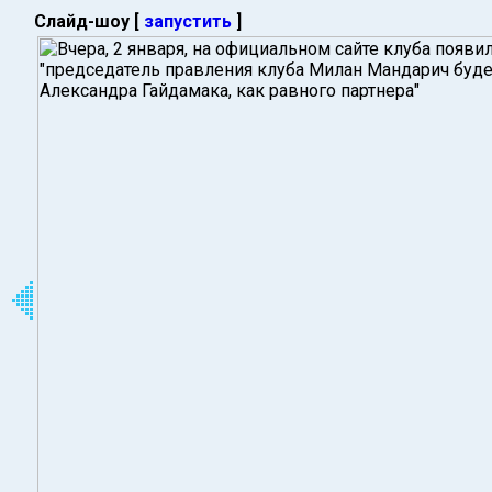
Слайд-шоу [
запустить
]