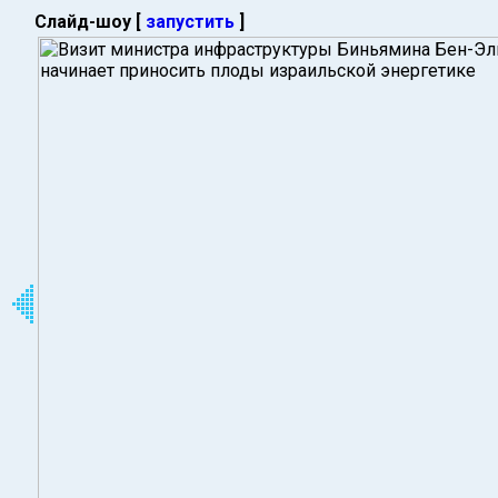
Слайд-шоу [
запустить
]