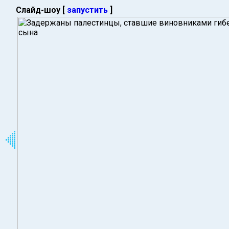
Слайд-шоу [
запустить
]