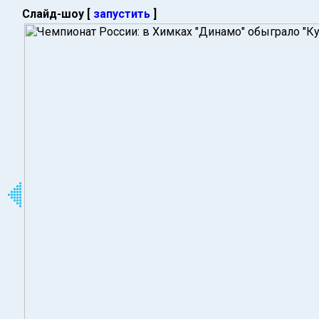
Слайд-шоу [
запустить
]