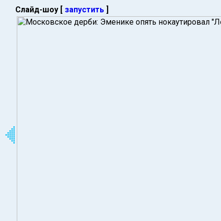
Слайд-шоу [
запустить
]