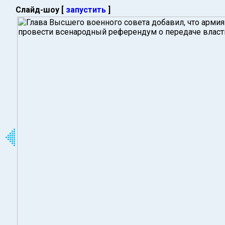
Слайд-шоу [
запустить
]