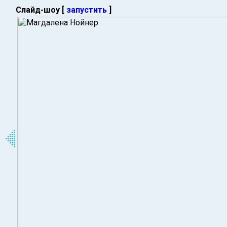
Слайд-шоу [
запустить
]