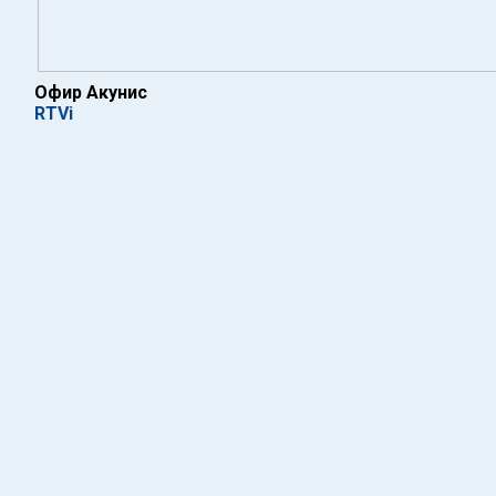
Офир Акунис
RTVi