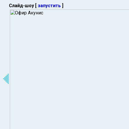
Слайд-шоу [
запустить
]