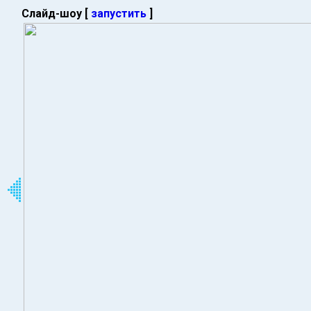
Слайд-шоу [
запустить
]