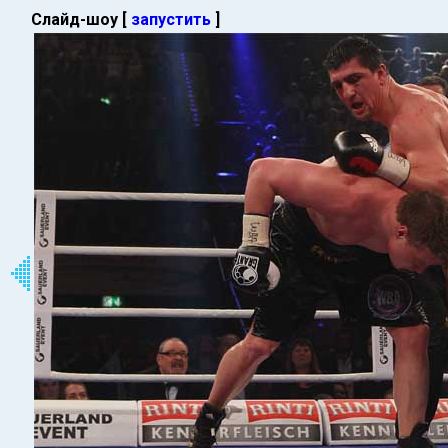
Слайд-шоу [
запустить
]