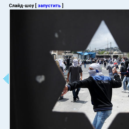
Слайд-шоу [
запустить
]