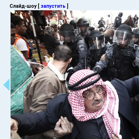
Слайд-шоу [
запустить
]