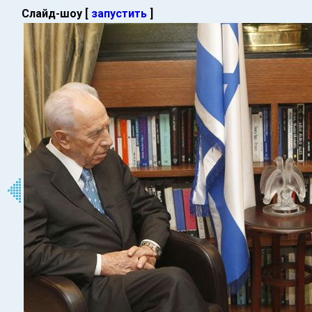
Слайд-шоу [
запустить
]