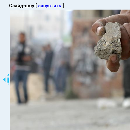
Слайд-шоу [
запустить
]