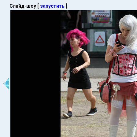
Слайд-шоу [
запустить
]