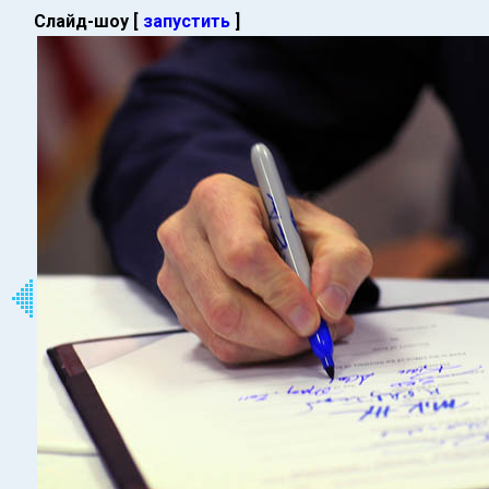
Слайд-шоу [
запустить
]