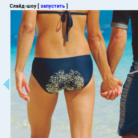
Слайд-шоу [
запустить
]