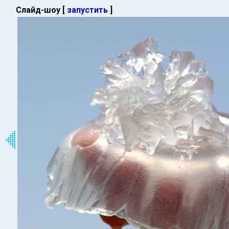
Слайд-шоу [
запустить
]