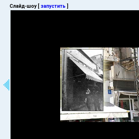
Слайд-шоу [
запустить
]