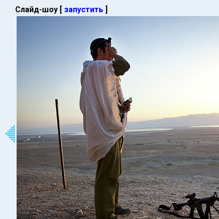
Слайд-шоу [
запустить
]