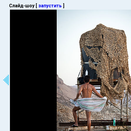
Слайд-шоу [
запустить
]