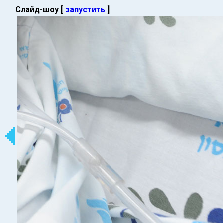
Слайд-шоу [
запустить
]