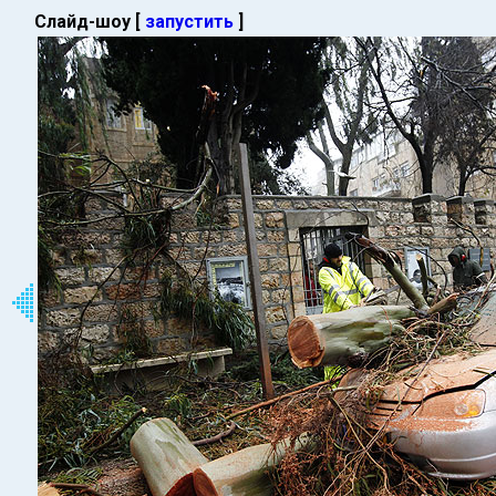
Слайд-шоу [
запустить
]